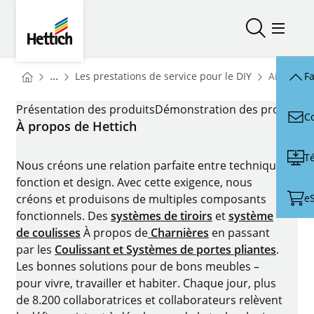
Skip to main content
Skip to page footer
Hettich
Ouvrir/fer
Ouvrir
You are here:
Homepage
...
Les prestations de service pour le DIY
Aides à l
Fa
Homepage
AIDES À LA COMMERCIALISATION
Présentation des produits
Démonstration des produits
E
C
À propos de Hettich
T
Nous créons une relation parfaite entre technique,
fonction et design. Avec cette exigence, nous
e
créons et produisons de multiples composants
fonctionnels. Des
systèmes de tiroirs
et
système
de coulisses
À propos de
Charnières
en passant
par les
Coulissant et Systèmes de portes pliantes
.
Les bonnes solutions pour de bons meubles –
pour vivre, travailler et habiter. Chaque jour, plus
de 8.200 collaboratrices et collaborateurs relèvent