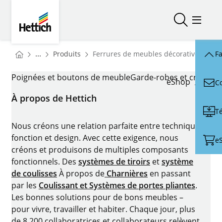
Skip to main content
Skip to page footer
Hettich
Ouvrir/fer
Ouvrir
You are here:
Homepage
...
Produits
Ferrures de meubles décoratives
Fa
Homepage
FERRURES DE MEUBLES DÉCORATIVES
Poignées et boutons de meuble
Garde-robes et crochets
eShop
C
À propos de Hettich
T
Nous créons une relation parfaite entre technique,
fonction et design. Avec cette exigence, nous
e
créons et produisons de multiples composants
fonctionnels. Des
systèmes de tiroirs
et
système
de coulisses
À propos de
Charnières
en passant
par les
Coulissant et Systèmes de portes pliantes
.
Les bonnes solutions pour de bons meubles –
pour vivre, travailler et habiter. Chaque jour, plus
de 8.200 collaboratrices et collaborateurs relèvent