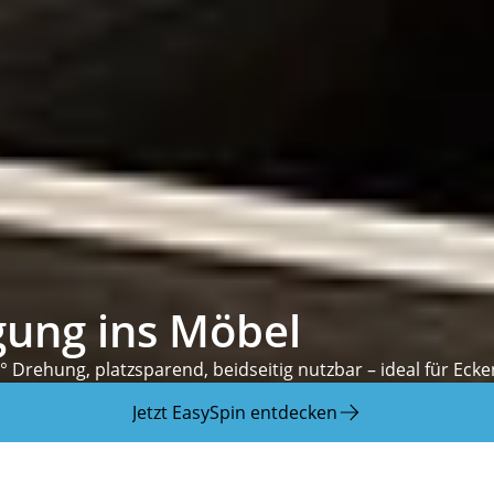
gung ins Möbel
0° Drehung, platzsparend, beidseitig nutzbar – ideal für E
Jetzt EasySpin entdecken