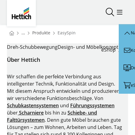
Skip to main content
Skip to page footer
Hettich
Suche öffn
Menü ö
You are here:
Startseite
...
Produkte
EasySpin
N
Startseite
EASYSPIN
Dreh-Schubbewegung
Design- und Möbelkonzepte
Mont
eShop
K
Über Hettich
D
Wir schaffen die perfekte Verbindung aus
intelligenter Technik, Funktionalität und Design.
e
Mit diesem Anspruch entwickeln und produzieren
wir verschiedene Funktionsbeschläge. Von
Schubkastensystemen
und
Führungssystemen
über
Scharniere
bis hin zu
Schiebe- und
Falttürsystemen
. Denn gute Möbel brauchen gute
Lösungen – zum Wohnen, Arbeiten und Leben. Tag
für Tag stellen sich rund 8.200 Kolleginnen und