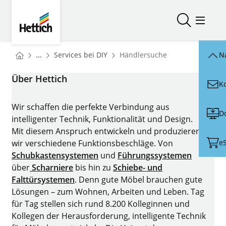
Skip to main content
Skip to page footer
Hettich
Suche öffn
Menü ö
You are here:
Startseite
...
Services bei DIY
Händlersuche
N
Startseite
Über Hettich
K
Wir schaffen die perfekte Verbindung aus
D
intelligenter Technik, Funktionalität und Design.
Mit diesem Anspruch entwickeln und produzieren
e
wir verschiedene Funktionsbeschläge. Von
Schubkastensystemen
und
Führungssystemen
über
Scharniere
bis hin zu
Schiebe- und
Falttürsystemen
. Denn gute Möbel brauchen gute
Lösungen – zum Wohnen, Arbeiten und Leben. Tag
für Tag stellen sich rund 8.200 Kolleginnen und
Kollegen der Herausforderung, intelligente Technik