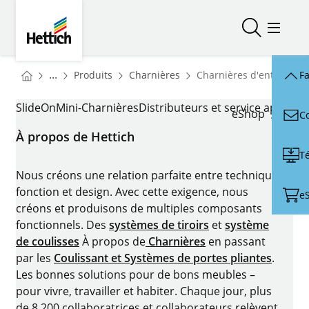
Skip to main content
Skip to page footer
Hettich
Ouvrir/fer
Ouvrir
You are here:
Homepage
Homepage
...
Produits
Charnières
Charnières d'entrée d
Fa
Homepage
CHARNIÈRES D'ENTRÉE DE GAMME
SlideOn
Mini-Charnières
Distributeurs et service après-v
eShop
C
À propos de Hettich
T
Nous créons une relation parfaite entre technique,
fonction et design. Avec cette exigence, nous
e
créons et produisons de multiples composants
fonctionnels. Des
systèmes de tiroirs
et
système
de coulisses
À propos de
Charnières
en passant
par les
Coulissant et Systèmes de portes pliantes
.
Les bonnes solutions pour de bons meubles –
pour vivre, travailler et habiter. Chaque jour, plus
de 8.200 collaboratrices et collaborateurs relèvent