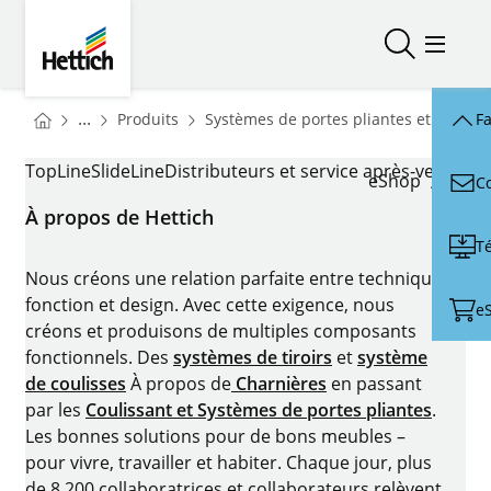
Skip to main content
Skip to page footer
Hettich
Ouvrir/fer
Ouvrir
You are here:
Homepage
...
Produits
Systèmes de portes pliantes et couliss
Fa
Homepage
SÉPARATION DE PIÈCES
TopLine
SlideLine
Distributeurs et service après-vente
Con
eShop
C
À propos de Hettich
T
Nous créons une relation parfaite entre technique,
fonction et design. Avec cette exigence, nous
e
créons et produisons de multiples composants
fonctionnels. Des
systèmes de tiroirs
et
système
de coulisses
À propos de
Charnières
en passant
par les
Coulissant et Systèmes de portes pliantes
.
Les bonnes solutions pour de bons meubles –
pour vivre, travailler et habiter. Chaque jour, plus
de 8.200 collaboratrices et collaborateurs relèvent