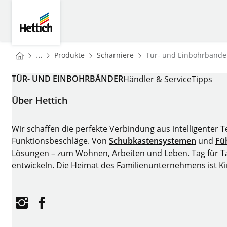
Skip to main content
Skip to page footer
Hettich
You are here:
Startseite
Startseite
...
Produkte
Scharniere
Tür- und Einbohrbände
Startseite
TÜR- UND EINBOHRBÄNDER
Händler & Service
Tipps
Über Hettich
Wir schaffen die perfekte Verbindung aus intelligenter 
Funktionsbeschläge. Von
Schubkastensystemen
und
Fü
Lösungen – zum Wohnen, Arbeiten und Leben. Tag für Tag
entwickeln. Die Heimat des Familienunternehmens ist K
Instagram
Facebook