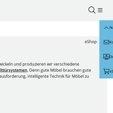
Suche öffn
Menü ö
N
eShop
K
D
twickeln und produzieren wir verschiedene
alttürsystemen
. Denn gute Möbel brauchen gute
e
usforderung, intelligente Technik für Möbel zu